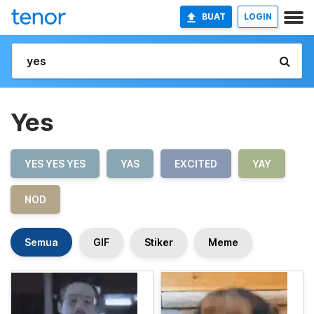
BUAT
LOGIN
Yes
YES YES YES
YAS
EXCITED
YAY
NOD
Semua
GIF
Stiker
Meme