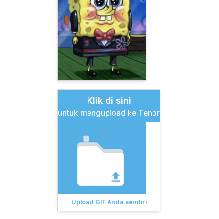
Klik di sini
untuk mengupload ke Tenor
Upload GIF Anda sendiri