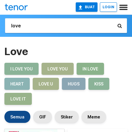
BUAT
LOGIN
Love
I LOVE YOU
LOVE YOU
IN LOVE
HEART
LOVE U
HUGS
KISS
LOVE IT
Semua
GIF
Stiker
Meme