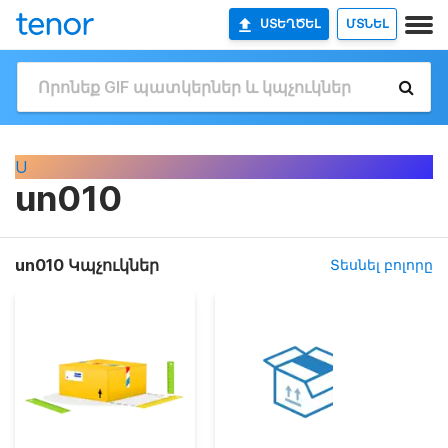
ՍՏԵՂԾԵԼ
ՄՏՆԵԼ
U
un010
un010 Կպչուկներ
Տեսնել բոլորը