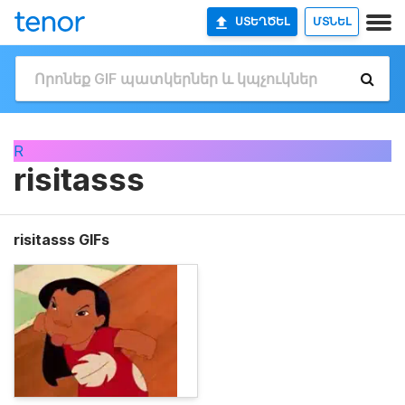
ՍՏԵՂԾԵԼ
ՄՏՆԵԼ
R
risitasss
risitasss GIFs