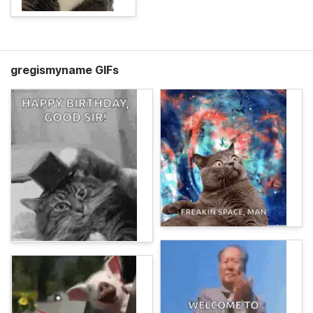
gregismyname GIFs