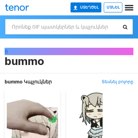
ՍՏԵՂԾԵԼ
ՄՏՆԵԼ
B
bummo
bummo Կպչուկներ
Տեսնել բոլորը