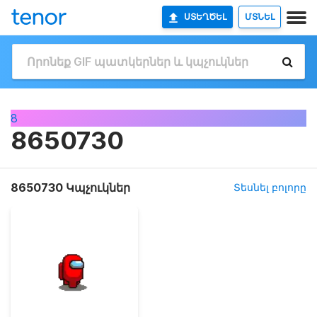
ՍՏԵՂԾԵԼ
ՄՏՆԵԼ
8
8650730
8650730 Կպչուկներ
Տեսնել բոլորը