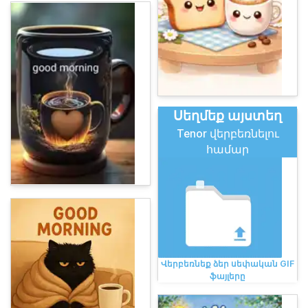
Սեղմեք այստեղ
Tenor վերբեռնելու
համար
Վերբեռնեք ձեր սեփական GIF
ֆայլերը