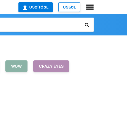
ՍՏԵՂԾԵԼ
ՄՏՆԵԼ
WOW
CRAZY EYES