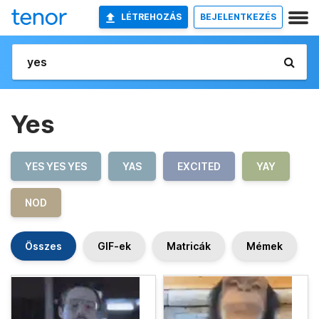
LÉTREHOZÁS
BEJELENTKEZÉS
Yes
YES YES YES
YAS
EXCITED
YAY
NOD
Összes
GIF-ek
Matricák
Mémek