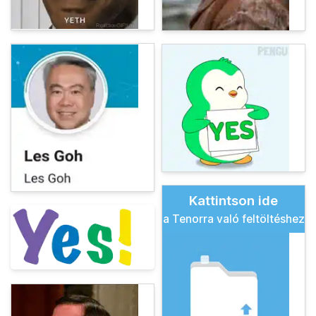
Kattintson ide
a Tenorra való feltöltéshez