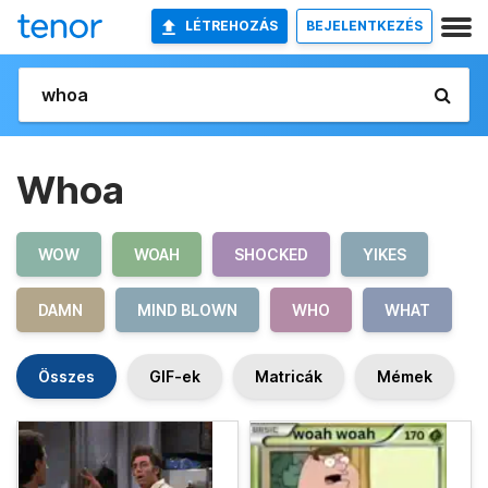
LÉTREHOZÁS
BEJELENTKEZÉS
Whoa
WOW
WOAH
SHOCKED
YIKES
DAMN
MIND BLOWN
WHO
WHAT
Összes
GIF-ek
Matricák
Mémek