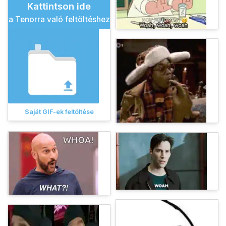
Kattintson ide
a Tenorra való feltöltéshez
Saját GIF-ek feltöltése