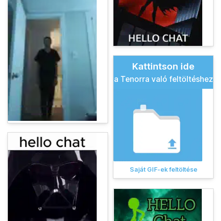
Kattintson ide
a Tenorra való feltöltéshez
Saját GIF-ek feltöltése