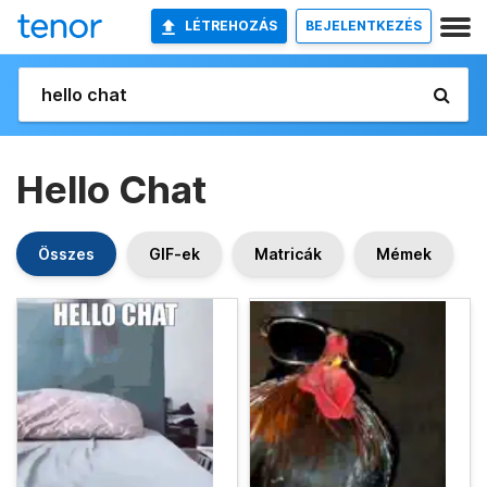
LÉTREHOZÁS
BEJELENTKEZÉS
Hello Chat
Összes
GIF-ek
Matricák
Mémek