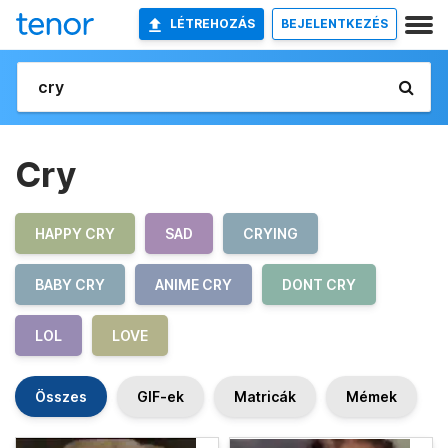
LÉTREHOZÁS
BEJELENTKEZÉS
Cry
HAPPY CRY
SAD
CRYING
BABY CRY
ANIME CRY
DONT CRY
LOL
LOVE
Összes
GIF-ek
Matricák
Mémek