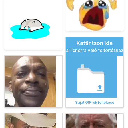
Kattintson ide
a Tenorra való feltöltéshez
Saját GIF-ek feltöltése