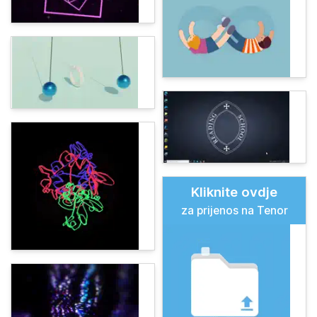
Kliknite ovdje
za prijenos na Tenor