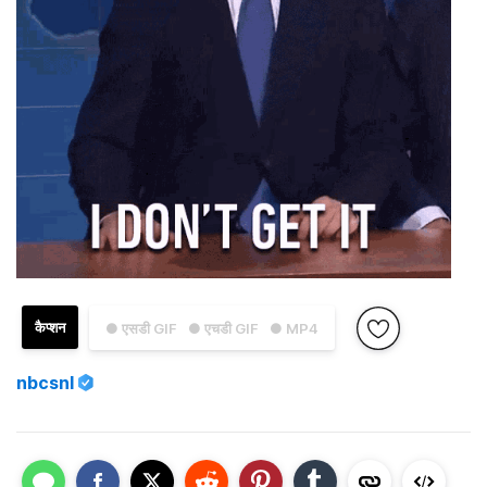
कैप्शन
● एसडी GIF
● एचडी GIF
● MP4
nbcsnl