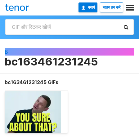
बनाएं
साइन इन करें
B
bc163461231245
bc163461231245 GIFs