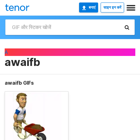
बनाएं
साइन इन करें
A
awaifb
awaifb GIFs