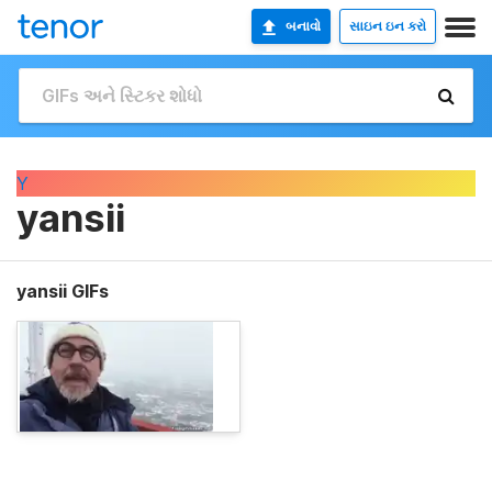
બનાવો
સાઇન ઇન કરો
Y
yansii
yansii GIFs