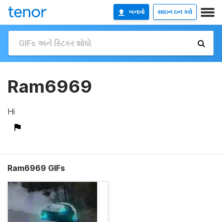
બનાવો
સાઇન ઇન કરો
Ram6969
Hi
Ram6969 GIFs