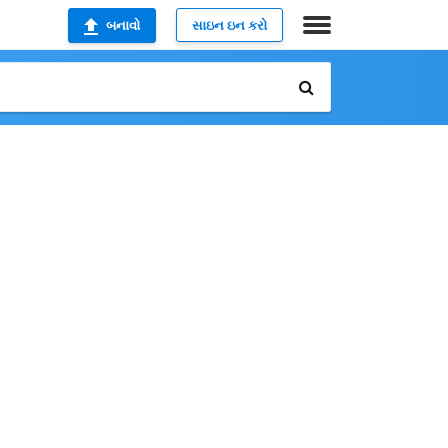
બનાવો
સાઇન ઇન કરો