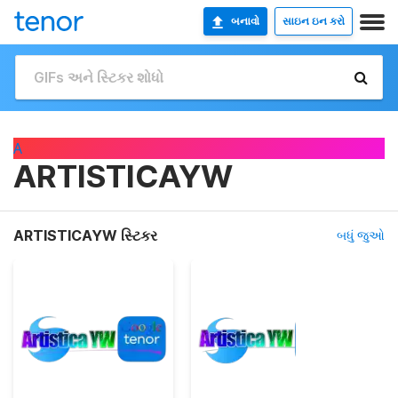
બનાવો
સાઇન ઇન કરો
A
ARTISTICAYW
ARTISTICAYW સ્ટિકર
બધું જુઓ