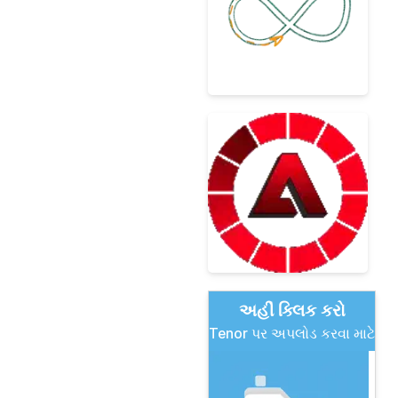
અહીં ક્લિક કરો
Tenor પર અપલોડ કરવા માટે