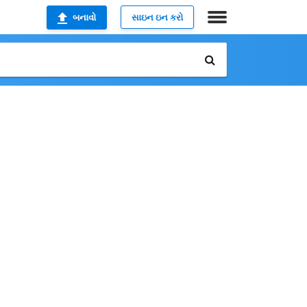
બનાવો
સાઇન ઇન કરો