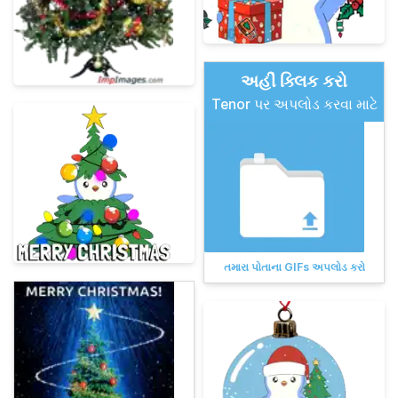
અહીં ક્લિક કરો
Tenor પર અપલોડ કરવા માટે
તમારા પોતાના GIFs અપલોડ કરો