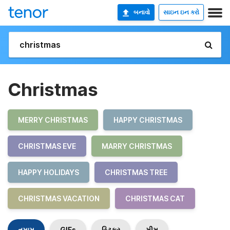
બનાવો
સાઇન ઇન કરો
Christmas
MERRY CHRISTMAS
HAPPY CHRISTMAS
CHRISTMAS EVE
MARRY CHRISTMAS
HAPPY HOLIDAYS
CHRISTMAS TREE
CHRISTMAS VACATION
CHRISTMAS CAT
તમામ
GIFs
સ્ટિકર
મીમ