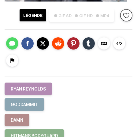
LÉGENDE
● GIF SD
● GIF HD
● MP4
RYAN REYNOLDS
GODDAMMIT
DAMN
HITMANS BODYGUARD