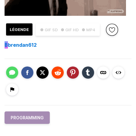
LÉGENDE
● GIF SD
● GIF HD
● MP4
B
brendan612
PROGRAMMING