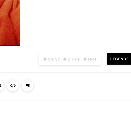
LÉGENDE
● GIF SD
● GIF HD
● MP4