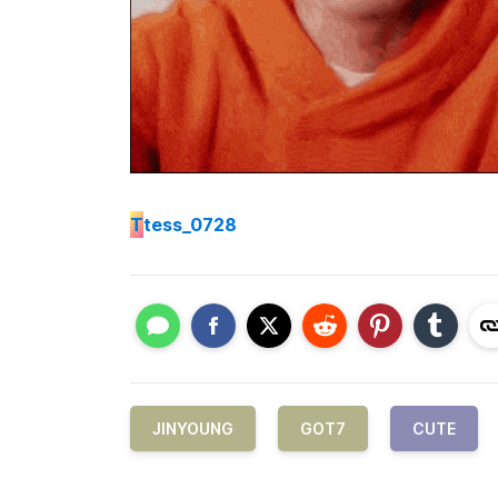
T
tess_0728
JINYOUNG
GOT7
CUTE