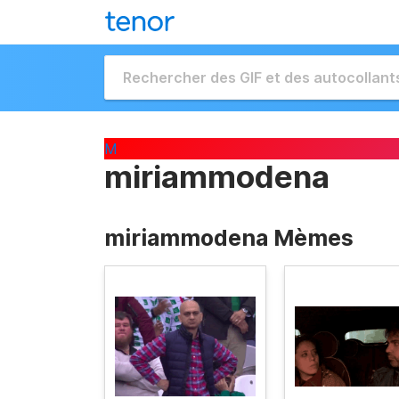
M
miriammodena
miriammodena Mèmes