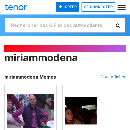
CRÉER
SE CONNECTER
M
miriammodena
miriammodena Mèmes
Tout afficher