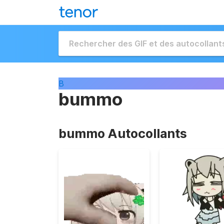
B
bummo
bummo Autocollants