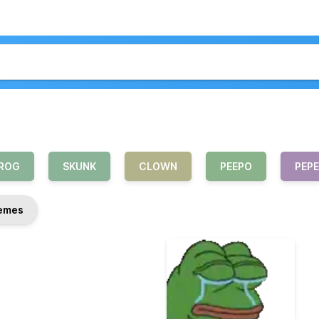
ROG
SKUNK
CLOWN
PEEPO
PEPE
èmes