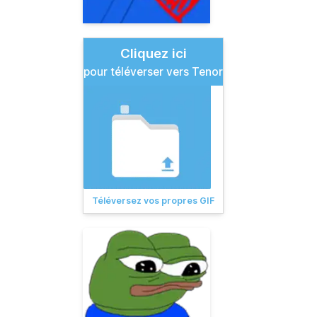
Cliquez ici
pour téléverser vers Tenor
Téléversez vos propres GIF