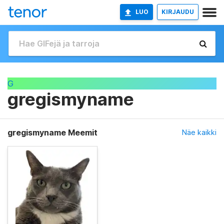
LUO
KIRJAUDU
G
gregismyname
gregismyname Meemit
Näe kaikki