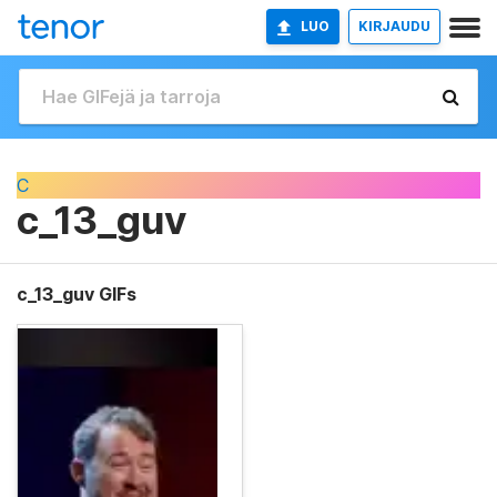
LUO
KIRJAUDU
C
c_13_guv
c_13_guv GIFs