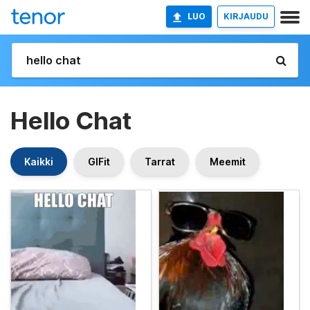
LUO
KIRJAUDU
Hello Chat
Kaikki
GIFit
Tarrat
Meemit