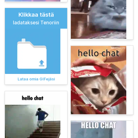
Klikkaa tästä
ladataksesi Tenoriin
Lataa omia GIFejäsi