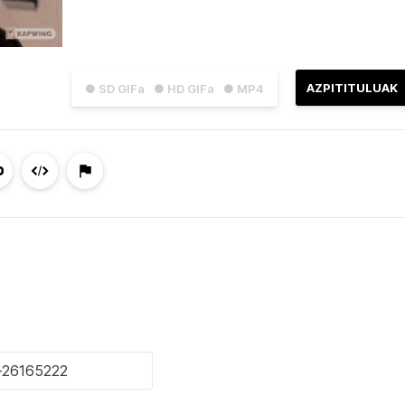
AZPITITULUAK
● SD GIFa
● HD GIFa
● MP4