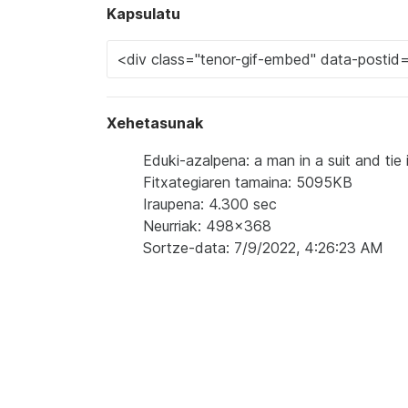
Kapsulatu
Xehetasunak
Eduki-azalpena: a man in a suit and tie 
Fitxategiaren tamaina: 5095KB
Iraupena: 4.300 sec
Neurriak: 498x368
Sortze-data: 7/9/2022, 4:26:23 AM