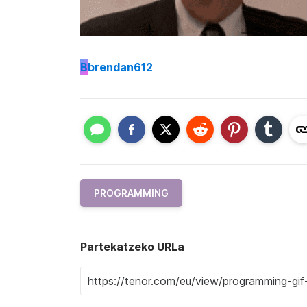
B
brendan612
PROGRAMMING
Partekatzeko URLa