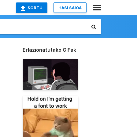
SORTU
HASI SAIOA
Erlazionatutako GIFak