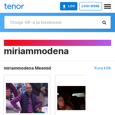
LOO
LOGI SISSE
M
miriammodena
miriammodena Meemid
Kuva kõik