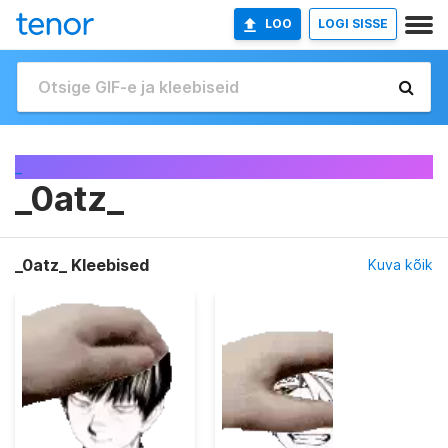
LOO
LOGI SISSE
_
_0atz_
_0atz_ Kleebised
Kuva kõik