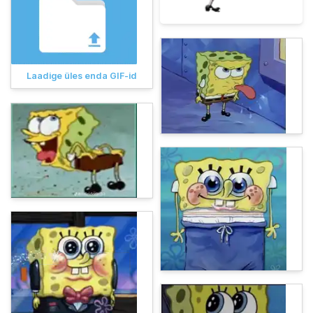
Laadige üles enda GIF-id