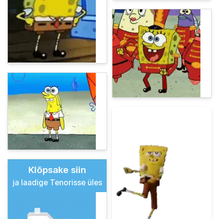
Klõpsake siin
ja laadige Tenorisse üles