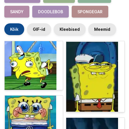
SANDY
DOODLEBOB
SPONGEGAR
Kõik
GIF-id
Kleebised
Meemid