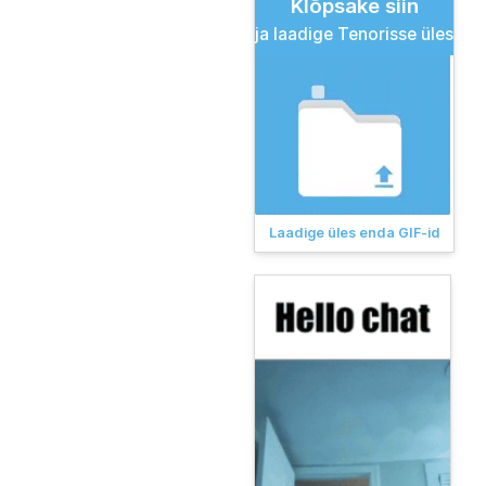
Klõpsake siin
ja laadige Tenorisse üles
Laadige üles enda GIF-id