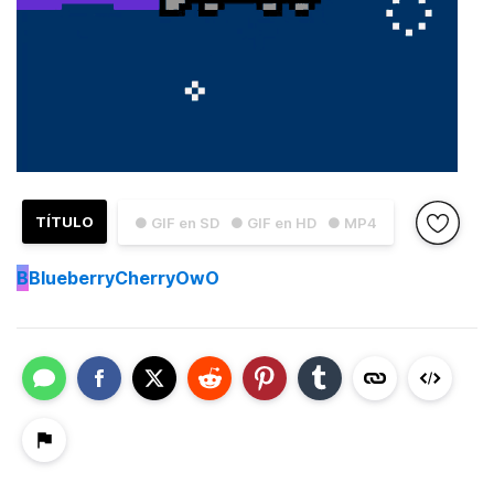
TÍTULO
● GIF en SD
● GIF en HD
● MP4
B
BlueberryCherryOwO