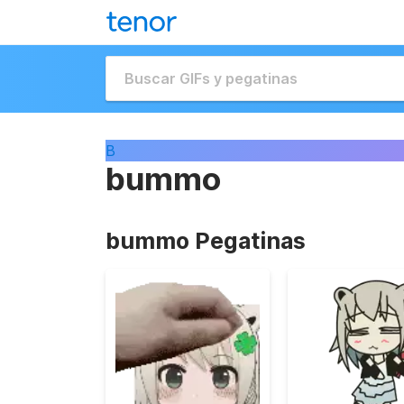
B
bummo
bummo Pegatinas