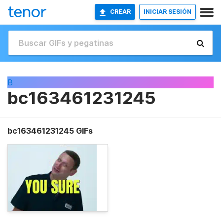
CREAR
INICIAR SESIÓN
B
bc163461231245
bc163461231245 GIFs