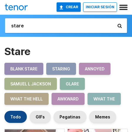
CREAR
INICIAR SESIÓN
Stare
BLANK STARE
STARING
ANNOYED
SAMUEL L JACKSON
GLARE
WHAT THE HELL
AWKWARD
WHAT THE
Todo
GIFs
Pegatinas
Memes