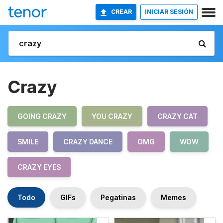
CREAR
INICIAR SESIÓN
Crazy
GOING CRAZY
YOU CRAZY
CRAZY CAT
SMILE
CRAZY DANCE
OMG
WOW
CRAZY EYES
Todo
GIFs
Pegatinas
Memes