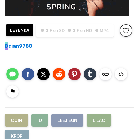
LEYENDA
● GIF en SD
● GIF en HD
● MP4
D
dian9788
COIN
IU
LEEJIEUN
LILAC
KPOP