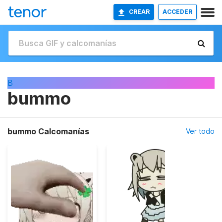
CREAR
ACCEDER
B
bummo
bummo Calcomanías
Ver todo