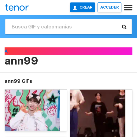
CREAR
ACCEDER
A
ann99
ann99 GIFs