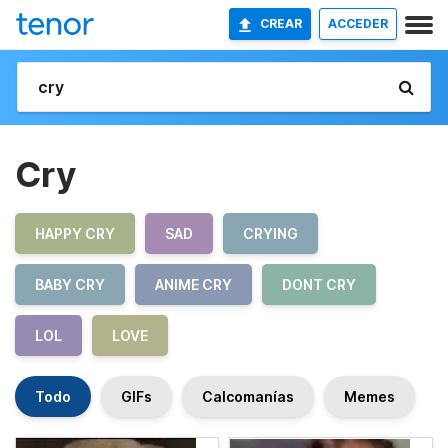
CREAR
ACCEDER
Cry
HAPPY CRY
SAD
CRYING
BABY CRY
ANIME CRY
DONT CRY
LOL
LOVE
Todo
GIFs
Calcomanías
Memes