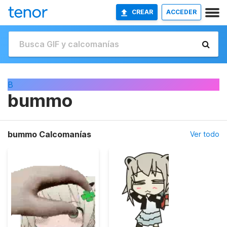
CREAR
ACCEDER
B
bummo
bummo Calcomanías
Ver todo