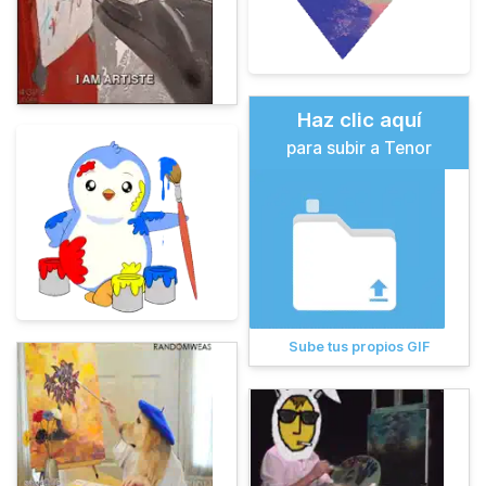
Haz clic aquí
para subir a Tenor
Sube tus propios GIF