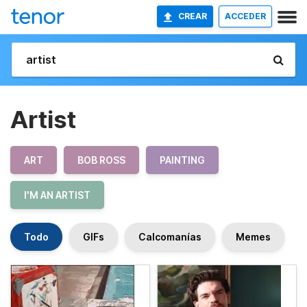
CREAR
ACCEDER
Artist
ART
BOB ROSS
PAINTING
I'M AN ARTIST
Todo
GIFs
Calcomanías
Memes